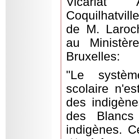
Vicariat 
Coquilhatvil
de M. Laroch
au Ministèr
Bruxelles:
"Le systèm
scolaire n'es
des indigène
des Blancs 
indigènes. C