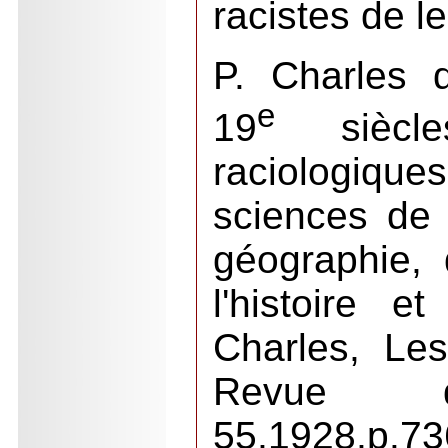
racistes de l
P. Charles 
e
19
siècle
raciologiqu
sciences de 
géographie, 
l'histoire e
Charles, Les
Revue d
55,1928,p.73