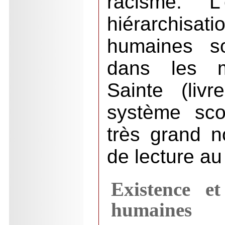
racisme. L
hiérarchis
humaines so
dans les ma
Sainte (liv
système sco
très grand 
de lecture a
Existence et
humaines