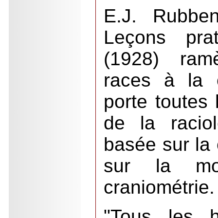
E.J. Rubben
Leçons prat
(1928) ramè
races à la 
porte toutes 
de la racio
basée sur la 
sur la mo
craniométrie
"Tous les 