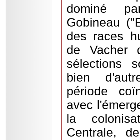
dominé pa
Gobineau ("Es
des races h
de Vacher 
sélections s
bien d'aut
période coï
avec l'émerg
la colonisa
Centrale, d