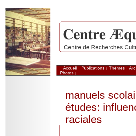
Centre Æqu
.
Centre de Recherches Cultur
Accueil
Publications
Thèmes
Arc
|
|
|
|
Photos
|
manuels scolai
études: influen
raciales