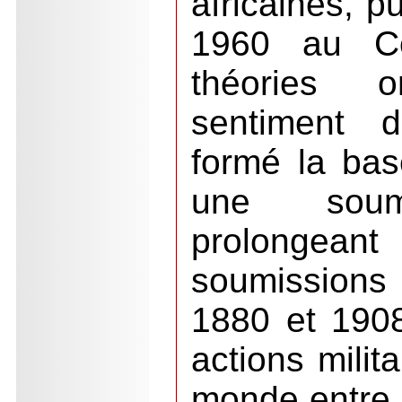
africaines, p
1960 au C
théories 
sentiment d'
formé la bas
une soumi
prolongeant 
soumission
1880 et 1908
actions milit
monde entre l