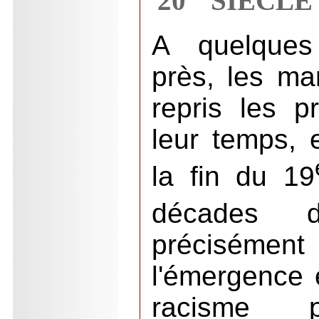
20
SIÈCL
A quelques
près, les ma
repris les p
leur temps, e
la fin du 19
décades 
précisémen
l'émergence 
racisme pse