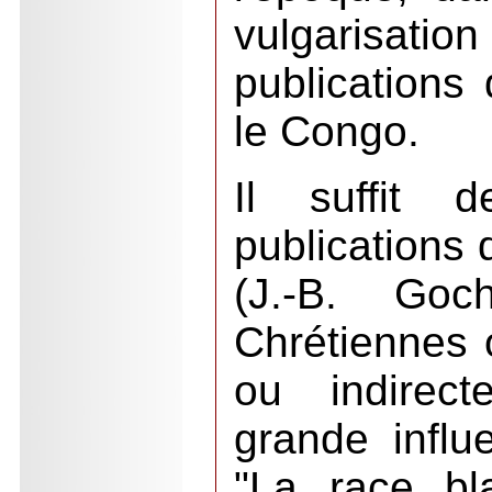
vulgarisat
publications
le Congo.
Il suffit 
publications 
(J.-B. Goc
Chrétiennes 
ou indirect
grande influ
"La race bl