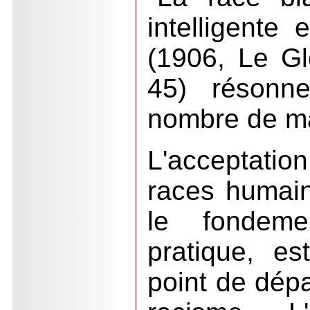
intelligente 
(1906, Le Gl
45) résonn
nombre de ma
L'acceptatio
races humain
le fondeme
pratique, e
point de dépa