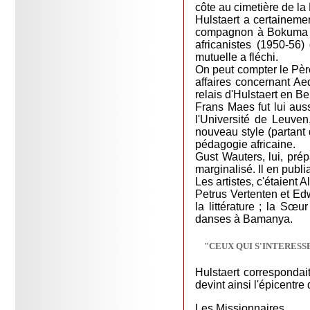
côte au cimetière de l
Hulstaert a certaineme
compagnon à Bokuma et 
africanistes (1950-56
mutuelle a fléchi.
On peut compter le Père
affaires concernant Ae
relais d'Hulstaert en B
Frans Maes fut lui aus
l'Université de Leuven
nouveau style (partant 
pédagogie africaine.
Gust Wauters, lui, pré
marginalisé. Il en publia
Les artistes, c'étaient
Petrus Vertenten et Ed
la littérature ; la Sœ
danses à Bamanya.
"CEUX QUI S'INTERES
Hulstaert correspondait
devint ainsi l'épicentre
Les Missionnaires