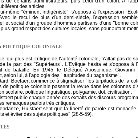
s de certains administrateurs, puis celui d'un colon. A l'ap
blièrent des articles.
i-même "éminent indigéniste", s'opposa à l'expression "Ecole 
 Avec le recul de plus d'un demi-siècle, l'expression semble
uel et social d'un groupe d'hommes partisans d'une "bonne colo
n plus grand respect des cultures locales, sans pour autant mettr
A POLITIQUE COLONIALE
 qui plus est, critique de l'autorité coloniale, n'allait pas de so
de la part des "Supérieurs". L'Evêque hésita et s'opposa à l
l de bataille. En 1945, le Délégué Apostolique, Giovanni D
it, selon lui, à l'apologie des " turpitudes du paganisme".
ard, Boelaert commence à stigmatiser "les turpitudes de la col
de politique coloniale passent la revue dans les colonnes d'Ae
scolaire, politique linguistique, polygamie, dot, civilisation.
lstaert publie chaque année des extraits des discours-progra
des remarques parfois très critiques.
endance, Hulstaert sent que la liberté de parole est menacée. 
s et éviter des sujets politiques" (28-5-59).
STES