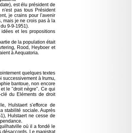
ate), est élu président de
 n'est pas tous Président
t, je crains pour l'avenir
, mais je ne crois pas à la
e du 9-9-1951).
idées et les propositions
rtie de la population était
tering, Rood, Heyboer et
aient à Aequatoria.
jointement quelques textes
oi successivement à Irumu,
osophie bantoue, non encore
et le "droit nègre". Ce qui
e-clé du Eléments de droit
e, Hulstaert s'efforce de
 stabilité sociale. Auprès
1), Hulstaert ne cesse de
dépendance.
ilhatville où il a fondé le
s désaccords. Le magistrat