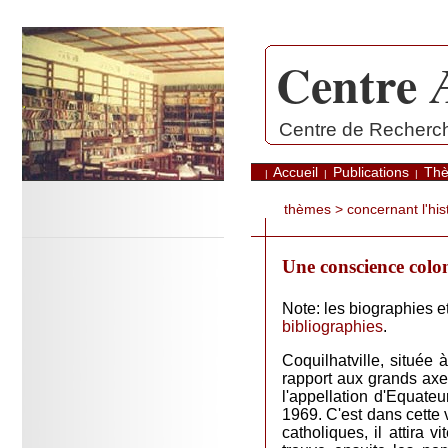
Centre 
.
Centre de Recherche
Accueil
Publications
Th
|
|
|
thèmes
>
concernant l'his
Une conscience colo
Note: les biographies 
bibliographies
.
Coquilhatville, située 
rapport aux grands ax
l'appellation d'Equate
1969. C'est dans cette 
catholiques, il attira 