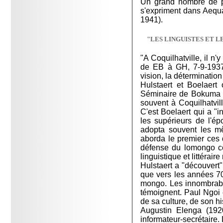
Un grand nombre de per
s'expriment dans Aequat
1941).
"LES LINGUISTES ET L
"A Coquilhatville, il n
de EB à GH, 7-9-1937)
vision, la déterminatio
Hulstaert et Boelaert
Séminaire de Bokuma (1
souvent à Coquilhatvi
C'est Boelaert qui a "i
les supérieurs de l'é
adopta souvent les mê
aborda le premier ces 
défense du lomongo cont
linguistique et littérai
Hulstaert a "découvert
que vers les années 70.
mongo. Les innombrabl
témoignent. Paul Ngoi c
de sa culture, de son his
Augustin Elenga (1920
informateur-secrétaire.