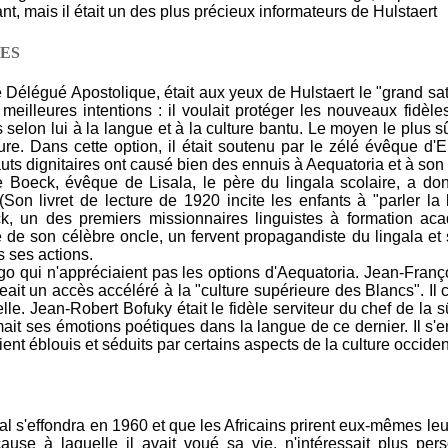
ant, mais il était un des plus précieux informateurs de Hulstaert
TES
 Délégué Apostolique, était aux yeux de Hulstaert le "grand sa
illeures intentions : il voulait protéger les nouveaux fidèles
selon lui à la langue et à la culture bantu. Le moyen le plus sû
lture. Dans cette option, il était soutenu par le zélé évêque d'E
s dignitaires ont causé bien des ennuis à Aequatoria et à son 
Boeck, évêque de Lisala, le père du lingala scolaire, a don
 (Son livret de lecture de 1920 incite les enfants à "parler l
, un des premiers missionnaires linguistes à formation ac
te de son célèbre oncle, un fervent propagandiste du lingala e
s ses actions.
 qui n'appréciaient pas les options d'Aequatoria. Jean-Françoi
eait un accès accéléré à la "culture supérieure des Blancs". Il
le. Jean-Robert Bofuky était le fidèle serviteur du chef de la s
ait ses émotions poétiques dans la langue de ce dernier. Il s'
ient éblouis et séduits par certains aspects de la culture occiden
 s'effondra en 1960 et que les Africains prirent eux-mêmes leu
cause à laquelle il avait voué sa vie, n'intéressait plus pe