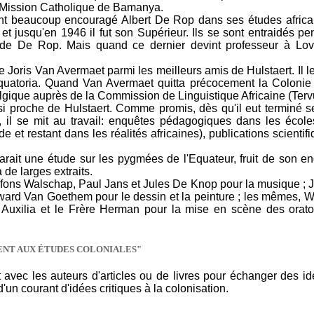
a Mission Catholique de Bamanya.
nt beaucoup encouragé Albert De Rop dans ses études africani
jusqu'en 1946 il fut son Supérieur. Ils se sont entraidés pe
) de De Rop. Mais quand ce dernier devint professeur à Lo
 Joris Van Avermaet parmi les meilleurs amis de Hulstaert. Il le
quatoria. Quand Van Avermaet quitta précocement la Colonie (
elgique auprès de la Commission de Linguistique Africaine (Terv
si proche de Hulstaert. Comme promis, dès qu'il eut terminé 
, il se mit au travail: enquêtes pédagogiques dans les école
de et restant dans les réalités africaines), publications scienti
parait une étude sur les pygmées de l'Equateur, fruit de son
 de larges extraits.
 Alfons Walschap, Paul Jans et Jules De Knop pour la musique ;
ward Van Goethem pour le dessin et la peinture ; les mêmes, W
ur Auxilia et le Frère Herman pour la mise en scène des orat
SENT AUX ÉTUDES COLONIALES"
 avec les auteurs d'articles ou de livres pour échanger des id
 d'un courant d'idées critiques à la colonisation.