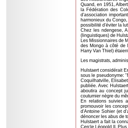
Quand, en 1951, Albert
la Fédération des Col
d'association importan
harmonieux du Congo, ca
possibilité d'éviter la 
Chez les ndengese, Al
(linguistiques) de Hulst
Les Missionnaires de Mi
des Mongo à côté de N
Harry Van Thiel) étaien
Les magistrats, adminis
Hulstaert considérait 
sous le pseudonyme: "N
Coquilhatville, Elisabe
publiée. Avec Hulstaert
aboutira au concept ju
coutumier nègre du m
En relations suivies 
promouvoir les concept
d'Antoine Sohier (et d
dénoncer les abus de to
Hulstaert a fait la con
Cercle Léopold II. Plus