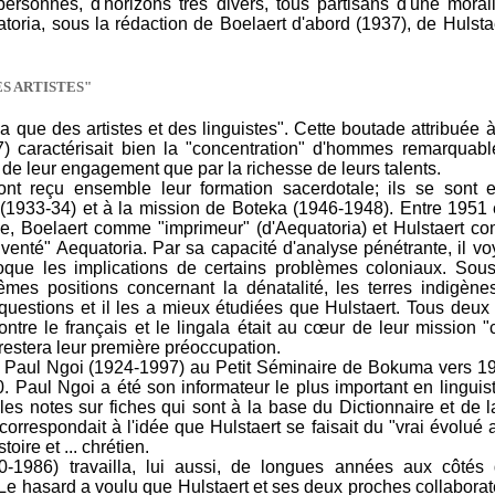
sonnes, d'horizons très divers, tous partisans d'une moralis
oria, sous la rédaction de Boelaert d'abord (1937), de Hulstaer
ES ARTISTES"
'y a que des artistes et des linguistes". Cette boutade attribué
 caractérisait bien la "concentration" d'hommes remarquables
n de leur engagement que par la richesse de leurs talents.
 ont reçu ensemble leur formation sacerdotale; ils se sont e
933-34) et à la mission de Boteka (1946-1948). Entre 1951 et
lle, Boelaert comme "imprimeur" (d'Aequatoria) et Hulstaert 
nventé" Aequatoria. Par sa capacité d'analyse pénétrante, il v
poque les implications de certains problèmes coloniaux. Sous
mes positions concernant la dénatalité, les terres indigènes
questions et il les a mieux étudiées que Hulstaert. Tous deux
re le français et le lingala était au cœur de leur mission "ci
re restera leur première préoccupation.
" Paul Ngoi (1924-1997) au Petit Séminaire de Bokuma vers 19
 Paul Ngoi a été son informateur le plus important en linguisti
es notes sur fiches qui sont à la base du Dictionnaire et d
orrespondait à l'idée que Hulstaert se faisait du "vrai évolué af
toire et ... chrétien.
-1986) travailla, lui aussi, de longues années aux côtés d
 Le hasard a voulu que Hulstaert et ses deux proches collaborat