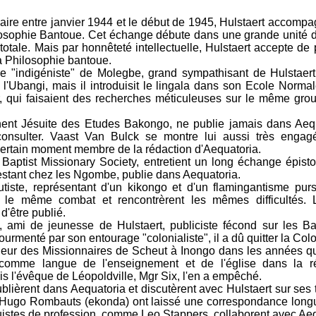
aire entre janvier 1944 et le début de 1945, Hulstaert accom
losophie Bantoue. Cet échange débute dans une grande unité d
tale. Mais par honnêteté intellectuelle, Hulstaert accepte de 
la Philosophie bantoue.
ue "indigéniste" de Molegbe, grand sympathisant de Hulstaert
 l'Ubangi, mais il introduisit le lingala dans son Ecole Norma
, qui faisaient des recherches méticuleuses sur le même grou
nent Jésuite des Etudes Bakongo, ne publie jamais dans Aequa
consulter. Vaast Van Bulck se montre lui aussi très enga
un certain moment membre de la rédaction d'Aequatoria.
 Baptist Missionary Society, entretient un long échange épisto
estant chez les Ngombe, publie dans Aequatoria.
tiste, représentant d'un kikongo et d'un flamingantisme purs
 le même combat et rencontrèrent les mêmes difficultés. L
d'être publié.
mi de jeunesse de Hulstaert, publiciste fécond sur les Bal
urmenté par son entourage "colonialiste", il a dû quitter la Colo
eur des Missionnaires de Scheut à Inongo dans les années quar
comme langue de l'enseignement et de l'église dans la r
s l'évêque de Léopoldville, Mgr Six, l'en a empêché.
blièrent dans Aequatoria et discutèrent avec Hulstaert sur ses
 Hugo Rombauts (ekonda) ont laissé une correspondance longue 
uistes de profession, comme Leo Stappers, collaborent avec Ae