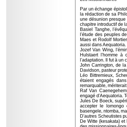
Par un échange épistol
la rédaction de sa Phi
une désunion presque to
chapitre introductif de 
Basiel Tanghe, l'évêq
l'étude des peuples de
Maes et Rodolf Mortier
aussi dans Aequatoria.
Jozef Van Wing, l'émi
Hulstaert l'homme à 
l'adaptation. Il fut à 
John Carrington, de la
Davidson, pasteur prot
Léo Bittremieux, Scheu
étaient engagés dans
remarquable, mériterait 
Raf Van Caenegehem, a
engagé d'Aequatoria. To
Jules De Boeck, supéri
accepter le lomongo 
basengele, ntomba, mai
D'autres Scheutistes pu
De Witte (kesakata) et
des missionnaires-ling