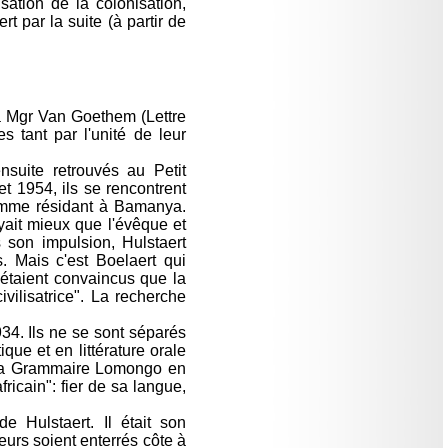
ation de la colonisation,
t par la suite (à partir de
e à Mgr Van Goethem (Lettre
 tant par l'unité de leur
nsuite retrouvés au Petit
 1954, ils se rencontrent
comme résidant à Bamanya.
oyait mieux que l'évêque et
 son impulsion, Hulstaert
. Mais c'est Boelaert qui
 étaient convaincus que la
vilisatrice". La recherche
34. Ils ne se sont séparés
que et en littérature orale
e la Grammaire Lomongo en
ricain": fier de sa langue,
e Hulstaert. Il était son
eurs soient enterrés côte à