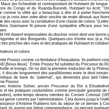
 Maus (ex-Scheutiste et correspondant de Hulstaert de longue d
ons du Congo et du Ruanda-Burundi, Hulstaert lui écrit: "On
te comme la vôtre qui a beaucoup à dire et à parler franchemen
r je crois bien votre désir sincère de rester dévoué aux Noirs
lutte des races avec la constitution d'une classe de colons "(Lettr
fons Goemaere fit preuve d'une sympathie efficace pour les 
aert.
ll Hill étaient responsables du diocèse voisin dont une bonne pa
gombe et des Bongando. Quelques-uns d'entre eux (e.a. Har
t très proches des vues et des pratiques de Hulstaert et collabor
trateurs et colons
Emile Possoz comme co-fondateur d'Aequatoria. Ils publient con
D.[Nous deux]." Emile Possoz fut substitut du Procureur du R
thville et Inongo. On lui doit la première traduction de la Phil
, il discute longuement des parallélismes entre le droit romain 
ridique de base du "paternat", qui deviendra plus tard l'idé
ême Possoz.
avec Antoine Sohier, ancien Procureur du Roi à Elisabethvill
s et les pratiques coutumières comme principale garantie de la
'autres), entre-temps devenu membre du Conseil Colonial (195
ut genre commis par l'administration. Cela durera jusqu'à l'in
naissance d'Antoine Rubbens lors du séjour de ce dernier à Coqu
 tard, ils auront une brève correspondance, où percent quelque