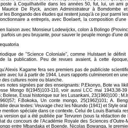
oste à Coquilhatville dans les années 50, fut, lui, un ami pou
. Maurice De Ryck, ancien Administrateur à Bomdombe et
sur les Bongando des études qui restent jusqu'à ce jour parmi les
nctionnaire a entrepris, avec Boelaert, la composition d'une 
en liaison avec Monsieur Lodewijckx, colon à Bolingo (Province
arfois un peu bruyante, pour sauver le peuple mongo d'une d
equatoria
riodique de "Science Coloniale", comme Hulstaert le définit lu
e de la publication. Peu de revues avaient, à cette époqu
qu'Alexis Kagame fera ses premiers pas de publiciste scientif
aire avec lui à partir de 1944. Leurs rapports culmineront en une
té des cultures noire ou blanche.
s notes signées par des enseignants: P.Ekonyo, Bote wa likili 
tesse Mongo 8(1945)103-110, voir aussi LCC mai 1943,38-39 
 Bolese, Essai historique sur les Lusankani, 23(1960)100 ; M.I
960)57; F.Bokoka, Un conte mongo, 25(1962)101; A. Benga
blie deux textes: Veuvage chez les Nkundo (1941) et Style oral
e mention spéciale dans ce contexte. Celui de Louis Bamala res
a version qui a été publiée par Tervuren (sous la rédaction de
uréat du concours de l'Académie Royale des Sciences d'Outre-
 Mongo entre Mbandaka et Boende. Nicolas Bowanga, le premier