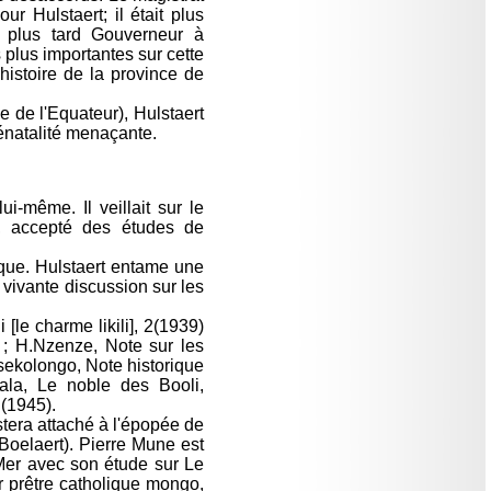
r Hulstaert; il était plus
 plus tard Gouverneur à
 plus importantes sur cette
histoire de la province de
 de l'Equateur), Hulstaert
énatalité menaçante.
i-même. Il veillait sur le
e, accepté des études de
ique. Hulstaert entame une
 vivante discussion sur les
[le charme likili], 2(1939)
; H.Nzenze, Note sur les
sekolongo, Note historique
la, Le noble des Booli,
 (1945).
tera attaché à l'épopée de
 Boelaert). Pierre Mune est
Mer avec son étude sur Le
 prêtre catholique mongo,