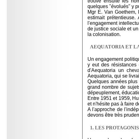
trouve ensuite les nom
quelques "évolués" y pu
Mgr E. Van Goethem, lu
estimait prétentieuse.
l'engagement intellect
de justice sociale et u
la colonisation.
AEQUATORIA ET L
Un engagement politique,
y eut des résistances 
d'Aequatoria un cheva
Aequatoria, qui se livra
Quelques années plus t
grand nombre de sujets 
dépeuplement, éducation 
Entre 1951 et 1959, Hu
et n'hésite pas à faire 
A l'approche de l'indép
devons être très prudent
1. LES PROTAGONI