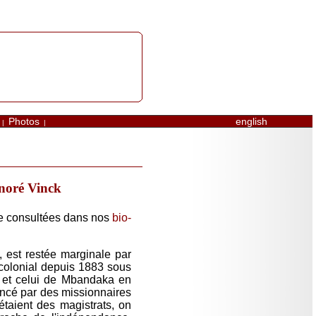
Photos
english
|
|
onoré Vinck
tre consultées dans nos
bio-
, est restée marginale par
colonial depuis 1883 sous
le et celui de Mbandaka en
Lancé par des missionnaires
 étaient des magistrats, on