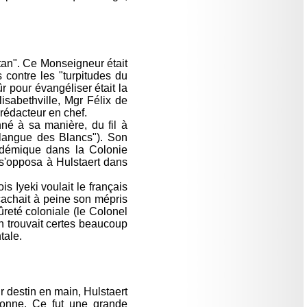
tan". Ce Monseigneur était
 contre les "turpitudes du
r pour évangéliser était la
lisabethville, Mgr Félix de
rédacteur en chef.
né à sa manière, du fil à
a langue des Blancs"). Son
adémique dans la Colonie
t s'opposa à Hulstaert dans
s Iyeki voulait le français
 cachait à peine son mépris
ûreté coloniale (le Colonel
en trouvait certes beaucoup
tale.
r destin en main, Hulstaert
rsonne. Ce fut une grande