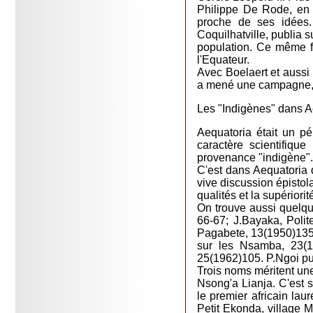
Philippe De Rode, en p
proche de ses idées
Coquilhatville, publia 
population. Ce même fo
l'Equateur.
Avec Boelaert et aussi 
a mené une campagne, p
Les "Indigènes" dans A
Aequatoria était un pé
caractère scientifiqu
provenance "indigène".
C'est dans Aequatoria 
vive discussion épistol
qualités et la supériori
On trouve aussi quelque
66-67; J.Bayaka, Poli
Pagabete, 13(1950)135;
sur les Nsamba, 23(1
25(1962)105. P.Ngoi pu
Trois noms méritent un
Nsong'a Lianja. C'est s
le premier africain la
Petit Ekonda, village