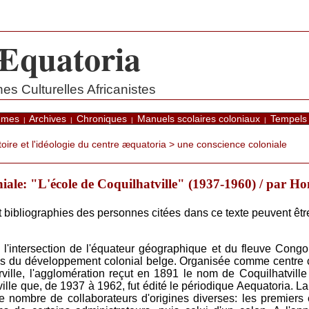
Æquatoria
s Culturelles Africanistes
èmes
Archives
Chroniques
Manuels scolaires coloniaux
Tempels
|
|
|
|
toire et l'idéologie du centre æquatoria
> une conscience coloniale
niale: "L'école de Coquilhatville" (1937-1960) / par H
et bibliographies des personnes citées dans ce texte peuvent ê
à l'intersection de l'équateur géographique et du fleuve Congo
es du développement colonial belge. Organisée comme centre 
urville, l'agglomération reçut en 1891 le nom de Coquilhatvil
ville que, de 1937 à 1962, fut édité le périodique Aequatoria. 
vite nombre de collaborateurs d'origines diverses: les premiers