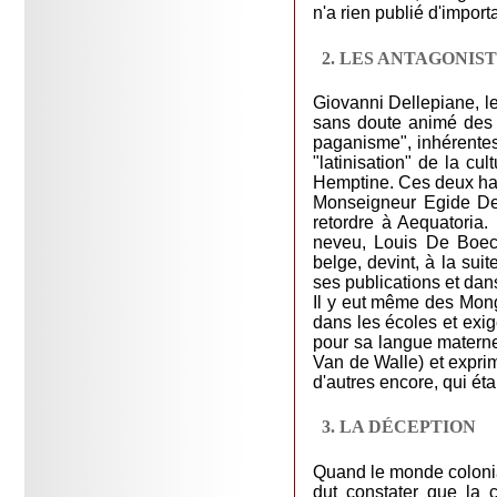
n'a rien publié d'import
2. LES ANTAGONIS
Giovanni Dellepiane, le
sans doute animé des me
paganisme", inhérentes 
"latinisation" de la cu
Hemptine. Ces deux haut
Monseigneur Egide De 
retordre à Aequatoria.
neveu, Louis De Boeck
belge, devint, à la sui
ses publications et dan
Il y eut même des Mongo
dans les écoles et exig
pour sa langue maternel
Van de Walle) et exprim
d'autres encore, qui éta
3. LA DÉCEPTION
Quand le monde colonial
dut constater que la 