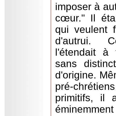
imposer à autr
cœur." Il ét
qui veulent f
d'autrui. C
l'étendait 
sans distinc
d'origine. Mê
pré-chréti
primitifs, il
éminemment 