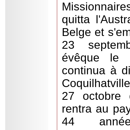
Missionnaires
quitta l'Aust
Belge et s'e
23 septem
évêque le 2
continua à di
Coquilhatvill
27 octobre 
rentra au pay
44 anné