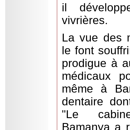
il développ
vivrières.
La vue des m
le font souff
prodigue à au
médicaux pos
même à Bam
dentaire dont
"Le cabin
Bamanya a r