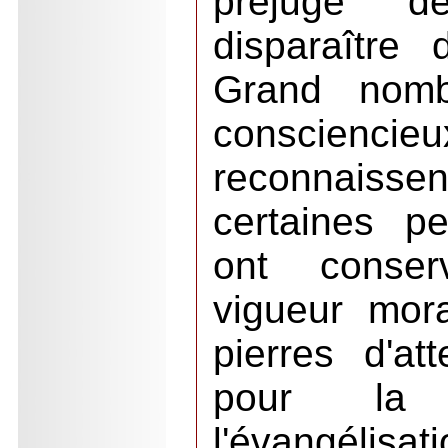
préjugé de
disparaître 
Grand nombr
consciencie
reconnaisse
certaines pe
ont conser
vigueur moral
pierres d'at
pour la c
l'évangél