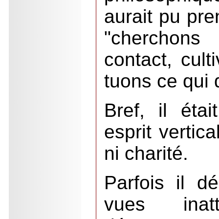
aurait pu pr
"cherchon
contact, cult
tuons ce qui d
Bref, il étai
esprit vertica
ni charité.
Parfois il d
vues inat