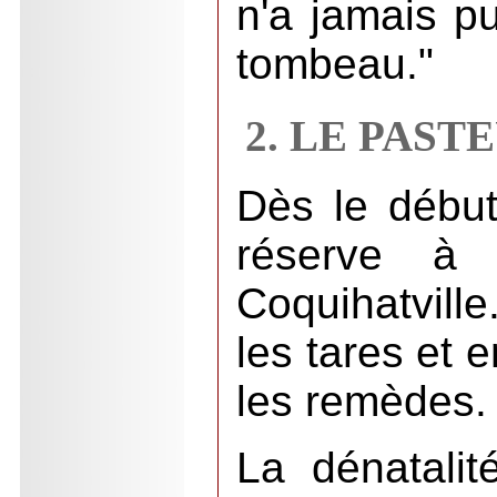
n'a jamais p
tombeau."
2. LE PAST
Dès le début
réserve à 
Coquihatville
les tares et 
les remèdes.
La dénatalit