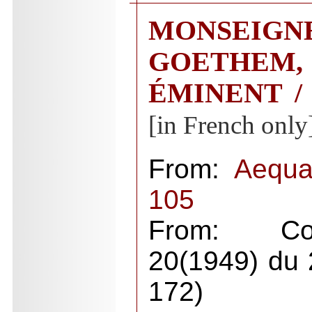
MONSEI
GOETHEM, 
ÉMINENT / P
[in French only
From:
Aequa
105
From: Cou
20(1949) du 2
172)