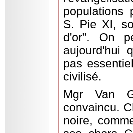
populations p
S.
Pie XI, s
d'or". On p
aujourd'hui q
pas essentiel
civilisé.
Mgr Van G
convaincu. C
noire, comm