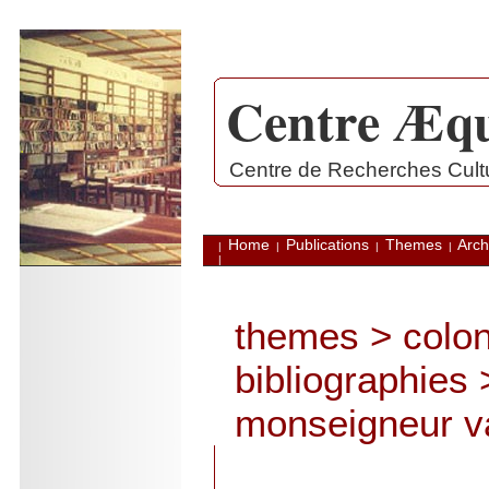
Centre Æqu
.
Centre de Recherches Cultur
Home
Publications
Themes
Arch
|
|
|
|
|
themes
>
colon
bibliographies
monseigneur v