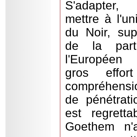
S'adapter
mettre à l'un
du Noir, su
de la par
l'Europée
gros effor
compréhensi
de pénétratio
est regrett
Goethem n'a