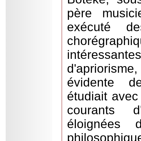
père musici
exécuté des
chorégrap
intéressant
d'apriorisme
évidente de
étudiait ave
courants d
éloignées 
philosophique