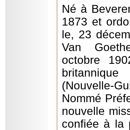
Né à Bevere
1873 et ord
le, 23 déce
Van Goeth
octobre 190
britanniq
(Nouvelle-G
Nommé Préfet
nouvelle mis
confiée à la