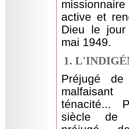
missionna
active et re
Dieu le jour
mai 1949.
1. L'INDIG
Préjugé de 
malfaisan
ténacité...
siècle de r