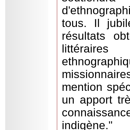
d'ethnograph
tous. Il jub
résultats ob
littérair
ethnograp
missionnai
mention spéci
un apport tr
connaissanc
indigène."