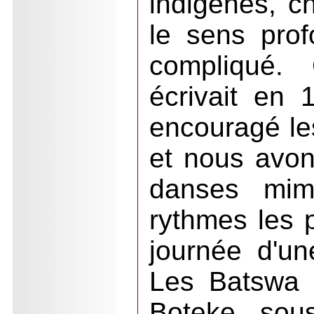
indigènes, c
le sens prof
compliqué. 
écrivait en
encouragé le
et nous avon
danses mim
rythmes les p
journée d'u
Les Batswa 
Boteke, sou