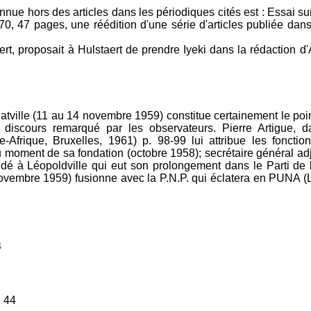
nnue hors des articles dans les périodiques cités est : Essai s
0, 47 pages, une réédition d'une série d'articles publiée da
rt, proposait à Hulstaert de prendre Iyeki dans la rédaction d
tville (11 au 14 novembre 1959) constitue certainement le poin
 un discours remarqué par les observateurs. Pierre Artigue, 
e-Afrique, Bruxelles, 1961) p. 98-99 lui attribue les fonc
 moment de sa fondation (octobre 1958); secrétaire général adjo
dé à Léopoldville qui eut son prolongement dans le Parti de l
novembre 1959) fusionne avec la P.N.P. qui éclatera en PUNA (
S
, 44