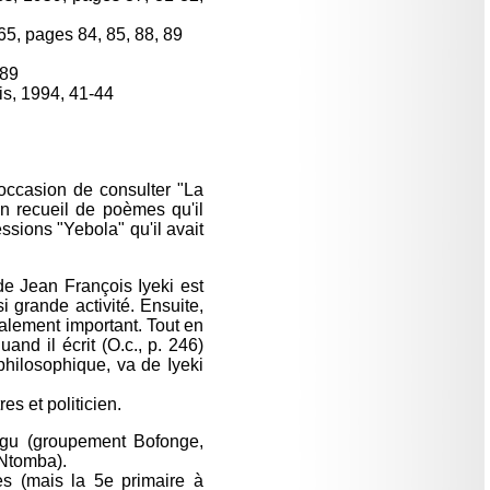
65, pages 84, 85, 88, 89
489
is, 1994, 41-44
'occasion de consulter "La
n recueil de poèmes qu'il
sions "Yebola" qu'il avait
de Jean François Iyeki est
 grande activité. Ensuite,
galement important. Tout en
nd il écrit (O.c., p. 246)
philosophique, va de Iyeki
es et politicien.
ngu (groupement Bofonge,
 Ntomba).
es (mais la 5e primaire à