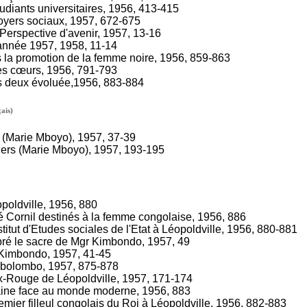
udiants universitaires, 1956, 413-415
foyers sociaux, 1957, 672-675
 Perspective d'avenir, 1957, 13-16
'année 1957, 1958, 11-14
s la promotion de la femme noire, 1956, 859-863
des cœurs, 1956, 791-793
s deux évoluée,1956, 883-884
ais)
 (Marie Mboyo), 1957, 37-39
hers (Marie Mboyo), 1957, 193-195
opoldville, 1956, 880
é Cornil destinés à la femme congolaise, 1956, 886
stitut d'Etudes sociales de l'Etat à Léopoldville, 1956, 880-881
bré le sacre de Mgr Kimbondo, 1957, 49
 Kimbondo, 1957, 41-45
bolombo, 1957, 875-878
ix-Rouge de Léopoldville, 1957, 171-174
icaine face au monde moderne, 1956, 883
mier filleul congolais du Roi à Léopoldville, 1956, 882-883