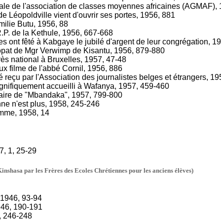
le de l'association de classes moyennes africaines (AGMAF), 
de Léopoldville vient d'ouvrir ses portes, 1956, 881
milie Butu, 1956, 88
R.P. de la Kethule, 1956, 667-668
s ont fêté à Kabgaye le jubilé d'argent de leur congrégation, 1
opat de Mgr Verwimp de Kisantu, 1956, 879-880
ès national à Bruxelles, 1957, 47-48
ux filme de l'abbé Cornil, 1956, 886
é reçu par l'Association des journalistes belges et étrangers, 1
agnifiquement accueilli à Wafanya, 1957, 459-460
aire de "Mbandaka", 1957, 799-800
ne n'est plus, 1958, 245-246
emme, 1958, 14
7, 1, 25-29
shasa par les Frères des Ecoles Chrétiennes pour les anciens élèves)
, 1946, 93-94
946, 190-191
6, 246-248