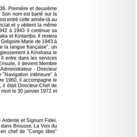
36. Première et deuxième
e. Son nom est barré sur la
 est entré cette année-là au
iciat et y obtient la même
942 à 1943 il continue sa
ka et Kintambo. Il restera
 Grégoire-Marie de 1943 à
 la langue française", un
ligieusement à Kinshasa le
Il entre dans les services
nsuite, il devient Membre
Administrateur - Directeur
 "Navigation intérieure" à
bre 1960, il accompagne le
il était Directeur-Chef de
 mort le 30 janvier 1972 et
 Ardente et Signum Fidei.
t dans Brousse, La Voix du
 en chef de "Congo libre"