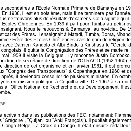
s secondaires à l'Ecole Normale Primaire de Bamanya en 19
 En 1938, il est en troisième, mais il ne terminera pas l'anné
nous ne trouvons plus de résultats d'examens. Cela signifie qu'il
 Ecoles Chrétiennes. En 1939 il part pour Tumba au petit-nov
nseignant. Nous le retrouvons à Bamanya, au noviciat. De 1
sticat des Frères. Il enseignait à Matadi, Tumba, Boma, Mbanda
omme Frère des Ecoles Chrétiennes avec le nom de religion de
e avec Damien Kandolo et Albi Bindo à Kinshasa le "Cercle de
congolais. Il quitte la Congrégation des Frères et se marie re
ai 1959 il visite la Belgique. Il y rencontre Justin Bomboko. 
nction de secrétaire de direction de l'OTRACO (1952-1960). E
e direction de cet organisme et en janvier 1961, il est promu 
t aux "Congrès des Transporteurs" à Copenhague en 1960 et de
après, il deviendra conseiller de plusieurs ministres. En octo
ele en mission politique à Coquilhatville. De 1967 à sa mort, 
s à l'Office National de Recherche et du Développement. Il est
ombe.
IRE
e écrivain dans les publications des FEC, notamment: Flamme
"Grégoire", "Quijan" ou "Anki François"). Il publiait égalemen
u Congo Belge, La Croix du Congo. Il était ensuite rédacteur