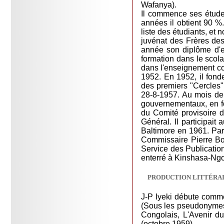
Wafanya).
Il commence ses étude
années il obtient 90 %.
liste des étudiants, et 
juvénat des Frères des
année son diplôme d'e
formation dans le scola
dans l'enseignement c
1952. En 1952, il fond
des premiers "Cercles" 
28-8-1957. Au mois de m
gouvernementaux, en fo
du Comité provisoire d
Général. Il participai
Baltimore en 1961. Par 
Commissaire Pierre Boy
Service des Publication
enterré à Kinshasa-Ng
PRODUCTION LITTÉRA
J-P Iyeki débute comm
(Sous les pseudonymes 
Congolais, L'Avenir d
(octobre 1959).