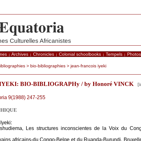
Æquatoria
s Culturelles Africanistes
mes
Archives
Chronicles
Colonial schoolbooks
Tempels
Photos
|
|
|
|
|
bibliographies
>
bio-bibliographies
> jean-francois iyeki
YEKI: BIO-BIBLIOGRAPHy / by Honoré VINCK
[in
ria 9(1988) 247-255
PHIQUE
Iyeki:
shudiema, Les structures inconscientes de la Voix du Cong
rivains africains-du Congo-Belge et du Ruanda-Burundi, Bruxell