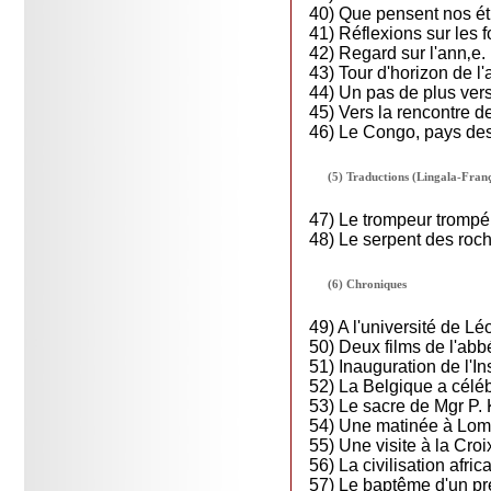
40) Que pensent nos ét
41) Réflexions sur les 
42) Regard sur l'ann‚e.
43) Tour d'horizon de l
44) Un pas de plus ver
45) Vers la rencontre 
46) Le Congo, pays de
(5) Traductions (Lingala-Franç
47) Le trompeur trompé
48) Le serpent des roc
(6) Chroniques
49) A l'université de Lé
50) Deux films de l'abb
51) Inauguration de l'In
52) La Belgique a célé
53) Le sacre de Mgr P.
54) Une matinée à Lom
55) Une visite à la Cro
56) La civilisation afr
57) Le baptême d'un pre