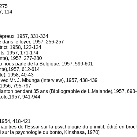
-275
7, 114
lépreux, 1957, 331-334
 dans le foyer, 1957, 256-257
rict, 1958, 122-124
nts, 1957, 171-174
onte), 1957, 277-280
nous parle de la Belgique, 1957, 599-601
onte),1957, 612-614
e), 1958, 40-43
avec Mr. J. Mbunga (interview), 1957, 438-439
, 1956, 795-797
lanton pendant 35 ans (Bibliographie de L.Malande),1957, 693
nkoto,1957, 941-944
 1954, 418-421
hapitres de l'Essai sur la psychologie du primitif, édité en bro
ai sur la psychologie du bonto, Kinshasa, 1970]