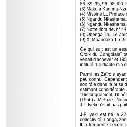
86, 89, 95, 96, 98, l00, 
(3) Makula Kadima-Nzuji
(4) Missine L., Préface 
(5) Ngandu Nkashama, L
(6) Ngandu Nkashama, L
(7) Notre librairie, n° 4
(8) Obenga Th., Le Zaïr
(9) X, Mbandaka 11(195
Ce qui suit est un ess
Croix du Congolais" ou
venait d'achever et 19
intitulé "Le diable m'a di
Parmi les Zaïrois ayan
peu connu. Cependant, 
son rôle dans la prise 
estimant considérable s
"Historiquement, l'iti
(1956) à M'Buze - Nosm
J.F. Iyeki n'était pas p
J-F Iyeki est né le 
collectivité Bianga, z
Il a fréquenté l'écol