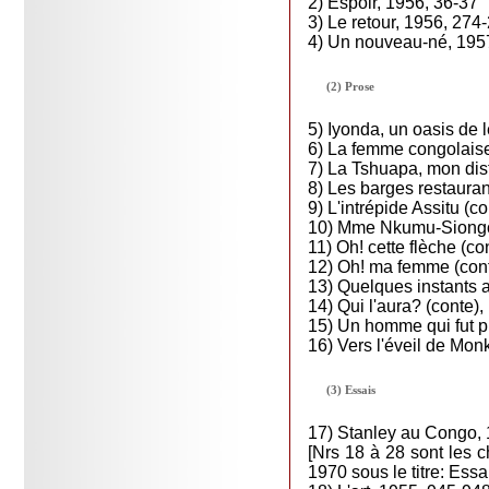
2) Espoir, 1956, 36-37
3) Le retour, 1956, 274
4) Un nouveau-né, 195
(2) Prose
5) Iyonda, un oasis de 
6) La femme congolaise
7) La Tshuapa, mon dist
8) Les barges restaura
9) L'intrépide Assitu (c
10) Mme Nkumu-Siongo 
11) Oh! cette flèche (c
12) Oh! ma femme (cont
13) Quelques instants 
14) Qui l'aura? (conte)
15) Un homme qui fut p
16) Vers l'éveil de Mo
(3) Essais
17) Stanley au Congo,
[Nrs 18 à 28 sont les c
1970 sous le titre: Ess