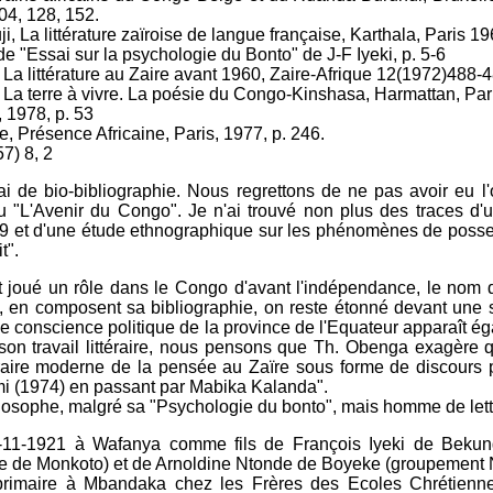
l04, 128, 152.
, La littérature zaïroise de langue française, Karthala, Paris 19
de "Essai sur la psychologie du Bonto" de J-F Iyeki, p. 5-6
a littérature au Zaire avant 1960, Zaire-Afrique 12(1972)488-
a terre à vivre. La poésie du Congo-Kinshasa, Harmattan, Par
4, 1978, p. 53
e, Présence Africaine, Paris, 1977, p. 246.
7) 8, 2
ai de bio-bibliographie. Nous regrettons de ne pas avoir eu l
 "L'Avenir du Congo". Je n'ai trouvé non plus des traces d'u
59 et d'une étude ethnographique sur les phénomènes de posses
t".
t joué un rôle dans le Congo d'avant l'indépendance, le nom 
en composent sa bibliographie, on reste étonné devant une si
de conscience politique de la province de l'Equateur apparaît é
on travail littéraire, nous pensons que Th. Obenga exagère qua
néraire moderne de la pensée au Zaïre sous forme de discours 
i (1974) en passant par Mabika Kalanda".
hilosophe, malgré sa "Psychologie du bonto", mais homme de lettr
22-11-1921 à Wafanya comme fils de François Iyeki de Beku
one de Monkoto) et de Arnoldine Ntonde de Boyeke (groupement
e primaire à Mbandaka chez les Frères des Ecoles Chrétienn