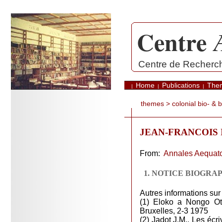
Centre 
.
Centre de Recherche
Home
Publications
The
|
|
|
themes
>
colonial bio- & 
JEAN-FRANCOIS I
From:
Annales Aequato
1. NOTICE BIOGRA
Autres informations sur 
(1) Eloko a Nongo Ot
Bruxelles, 2-3 1975
(2) Jadot J.M., Les éc