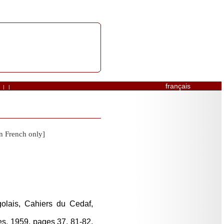
français
|
|
 French only]
olais, Cahiers du Cedaf,
es, 1959, pages 37, 81-82,