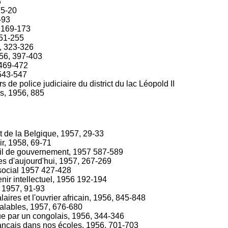
8
15-20
-93
, 169-173
251-255
6, 323-326
956, 397-403
 469-472
 543-547
s de police judiciaire du district du lac Léopold II
is, 1956, 885
t de la Belgique, 1957, 29-33
ir, 1958, 69-71
il de gouvernement, 1957 587-589
s d'aujourd'hui, 1957, 267-269
 social 1957 427-428
enir intellectuel, 1956 192-194
, 1957, 91-93
aires et l'ouvrier africain, 1956, 845-848
valables, 1957, 676-680
ue par un congolais, 1956, 344-346
ançais dans nos écoles, 1956, 701-703