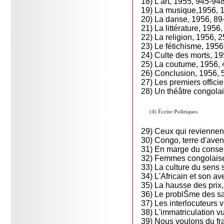
18) L'art, 1955, 945-94
19) La musique,1956, 
20) La danse, 1956, 89
21) La littérature, 1956
22) La religion, 1956, 
23) Le fétichisme, 195
24) Culte des morts, 1
25) La coutume, 1956,
26) Conclusion, 1956,
27) Les premiers officier
28) Un théâtre congola
(4) Écrite Politiques
29) Ceux qui reviennen
30) Congo, terre d'aven
31) En marge du conse
32) Femmes congolaise
33) La culture du sens
34) L'Africain et son av
35) La hausse des prix
36) Le problŠme des sal
37) Les interlocuteurs 
38) L'immatriculation v
39) Nous voulons du fr